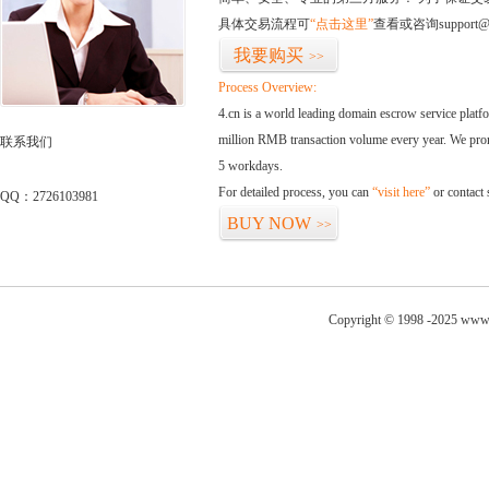
具体交易流程可
“点击这里”
查看或咨询support@
我要购买
>>
Process Overview:
4.cn is a world leading domain escrow service plat
million RMB transaction volume every year. We promi
联系我们
5 workdays.
For detailed process, you can
“visit here”
or contact
QQ：2726103981
BUY NOW
>>
Copyright © 1998 -2025 www.