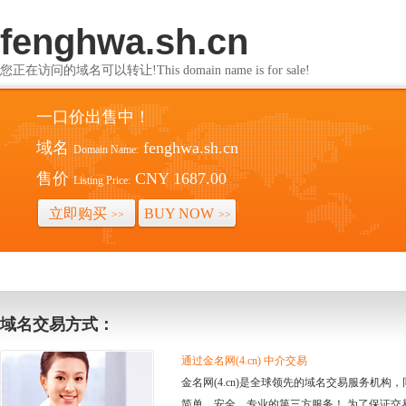
fenghwa.sh.cn
您正在访问的域名可以转让!This domain name is for sale!
一口价出售中！
域名
fenghwa.sh.cn
Domain Name:
售价
CNY 1687.00
Listing Price:
立即购买
BUY NOW
>>
>>
域名交易方式：
通过金名网(4.cn) 中介交易
金名网(4.cn)是全球领先的域名交易服务机
简单、安全、专业的第三方服务！ 为了保证交